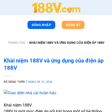
Chuyển
đến
nội
dung
ĐĂNG NHẬP
ĐĂNG KÝ
TRANG CHỦ
|
KHÁI NIỆM 188V VÀ ỨNG DỤNG CỦA ĐIỆN ÁP 188V
Khái niệm 188V và ứng dụng của điện áp
188V
ĐÃ ĐĂNG TRÊN
THÁNG 05 12, 2026
Khái niệm 188V
188V là một mức điện áp nổi bật trong một số hệ thống