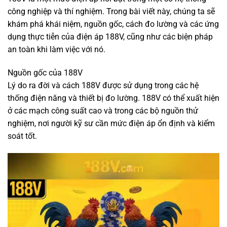
công nghiệp và thí nghiệm. Trong bài viết này, chúng ta sẽ
khám phá khái niệm, nguồn gốc, cách đo lường và các ứng
dụng thực tiễn của điện áp 188V, cũng như các biện pháp
an toàn khi làm việc với nó.
Nguồn gốc của 188V
Lý do ra đời và cách 188V được sử dụng trong các hệ
thống điện năng và thiết bị đo lường. 188V có thể xuất hiện
ở các mạch công suất cao và trong các bộ nguồn thử
nghiệm, nơi người kỹ sư cần mức điện áp ổn định và kiểm
soát tốt.