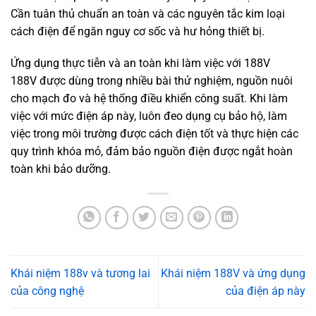
Cần tuân thủ chuẩn an toàn và các nguyên tắc kim loại
cách điện để ngăn nguy cơ sốc và hư hỏng thiết bị.
Ứng dụng thực tiễn và an toàn khi làm việc với 188V
188V được dùng trong nhiều bài thử nghiệm, nguồn nuôi
cho mạch đo và hệ thống điều khiển công suất. Khi làm
việc với mức điện áp này, luôn đeo dụng cụ bảo hộ, làm
việc trong môi trường được cách điện tốt và thực hiện các
quy trình khóa mỏ, đảm bảo nguồn điện được ngắt hoàn
toàn khi bảo dưỡng.
Khái niệm 188v và tương lai
Khái niệm 188V và ứng dụng
của công nghệ
của điện áp này