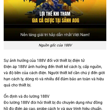
Nguồn gốc của 188V
Sự ảnh hưởng của 188V đối với thiết bị điện tử
Điện áp 188V ảnh hưởng đến thiết kế cách ly, cấp nguồn,
và độ bền của cách điện. Người thiết kế cần chú ý đến giới
hạn cách ly, dòng rò và nhiễu để đảm bảo an toàn và hiệu
quả cho thiết bị.
Ổn định và đo lường 188V
Đo lường 188V đòi hỏi thiết bị đo chuyên dụng như đồng
hồ đo điện áp cao, probe cách ly và quy trình hiệu chuẩn.