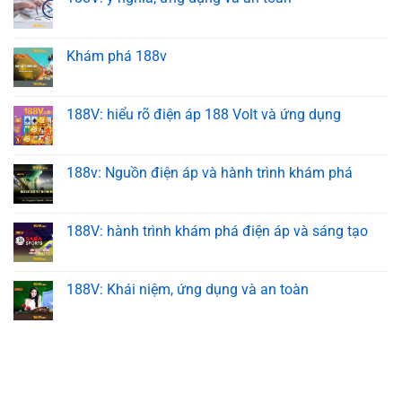
Khám phá 188v
188V: hiểu rõ điện áp 188 Volt và ứng dụng
188v: Nguồn điện áp và hành trình khám phá
188V: hành trình khám phá điện áp và sáng tạo
188V: Khái niệm, ứng dụng và an toàn