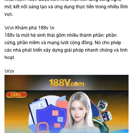
mở, kết nối sáng tạo và ứng dụng thực tiễn trong nhiều lĩnh
vực.
\n\n
Khám phá 188v
\n
188v là một hệ sinh thái gồm nhiều thành phần: phần
cứng, phần mềm và mạng lưới cộng đồng. Nó cho phép
các nhà phát triển xây dựng giải pháp nhanh chóng và linh
hoạt.
\n\n