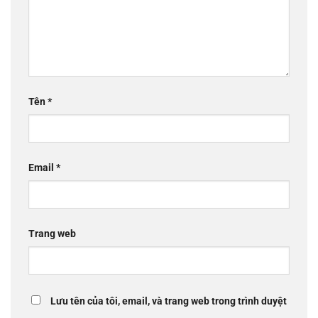
Tên
*
Email
*
Trang web
Lưu tên của tôi, email, và trang web trong trình duyệt