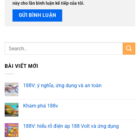
này cho lần bình luận kế tiếp của tôi.
BÀI VIẾT MỚI
188V: ý nghĩa, ứng dụng và an toàn
Khám phá 188v
188V: hiểu rõ điện áp 188 Volt và ứng dụng