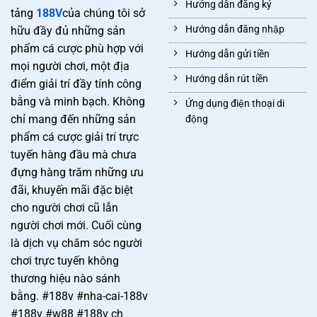
Hướng dẫn đăng ký
tảng
188V
của chúng tôi sở
Hướng dẫn đăng nhập
hữu đầy đủ những sản
phẩm cá cược phù hợp với
Hướng dẫn gửi tiền
mọi người chơi, một địa
Hướng dẫn rút tiền
điểm giải trí đầy tính công
bằng và minh bạch. Không
Ứng dụng điện thoại di
chỉ mang đến những sản
động
phẩm cá cược giải trí trực
tuyến hàng đầu mà chưa
đựng hàng trăm những ưu
đãi, khuyến mãi đặc biệt
cho người chơi cũ lẫn
người chơi mới. Cuối cùng
là dịch vụ chăm sóc người
chơi trực tuyến không
thương hiệu nào sánh
bằng. #188v #nha-cai-188v
#188v #w88 #188v ch