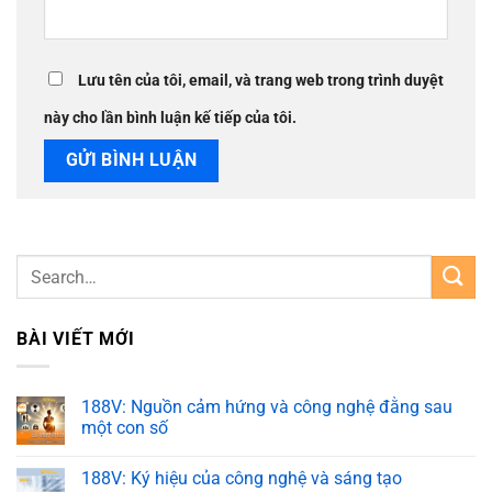
Lưu tên của tôi, email, và trang web trong trình duyệt
này cho lần bình luận kế tiếp của tôi.
BÀI VIẾT MỚI
188V: Nguồn cảm hứng và công nghệ đằng sau
một con số
188V: Ký hiệu của công nghệ và sáng tạo