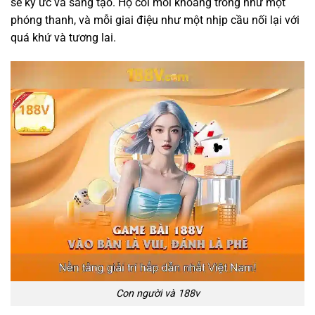
sẻ ký ức và sáng tạo. Họ coi mỗi khoảng trống như một
phóng thanh, và mỗi giai điệu như một nhịp cầu nối lại với
quá khứ và tương lai.
Con người và 188v