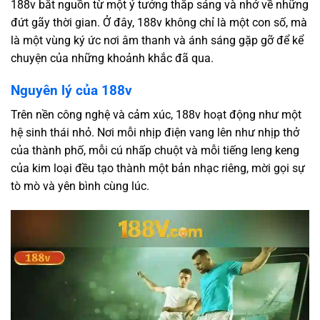
188v bắt nguồn từ một ý tưởng thắp sáng và nhớ về những
đứt gãy thời gian. Ở đây, 188v không chỉ là một con số, mà
là một vùng ký ức nơi âm thanh và ánh sáng gặp gỡ để kể
chuyện của những khoảnh khắc đã qua.
Nguyên lý của 188v
Trên nền công nghệ và cảm xúc, 188v hoạt động như một
hệ sinh thái nhỏ. Nơi mỗi nhịp điện vang lên như nhịp thở
của thành phố, mỗi cú nhấp chuột và mỗi tiếng leng keng
của kim loại đều tạo thành một bản nhạc riêng, mời gọi sự
tò mò và yên bình cùng lúc.