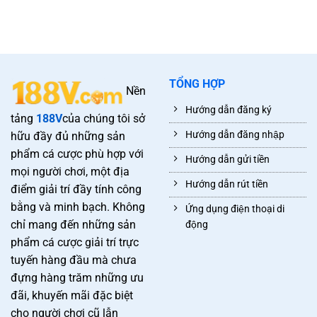
TỔNG HỢP
Nền
Hướng dẫn đăng ký
tảng
188V
của chúng tôi sở
Hướng dẫn đăng nhập
hữu đầy đủ những sản
phẩm cá cược phù hợp với
Hướng dẫn gửi tiền
mọi người chơi, một địa
Hướng dẫn rút tiền
điểm giải trí đầy tính công
bằng và minh bạch. Không
Ứng dụng điện thoại di
chỉ mang đến những sản
động
phẩm cá cược giải trí trực
tuyến hàng đầu mà chưa
đựng hàng trăm những ưu
đãi, khuyến mãi đặc biệt
cho người chơi cũ lẫn