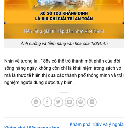
Ảnh hưởng và tiềm năng văn hóa của 188v\n\n
Nhìn về tương lai, 188v có thể trở thành một phần của đời
sống hàng ngày, không còn chỉ là khái niệm trong sách vở
mà là thực tế hiển thị qua các thành phố thông minh và trải
nghiệm người dùng được tùy biến.
Khám phá 188v và ý nghĩa