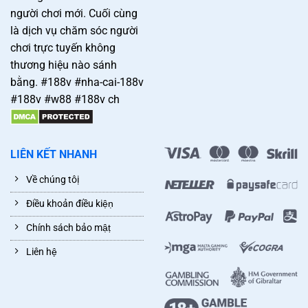
người chơi mới. Cuối cùng
là dịch vụ chăm sóc người
chơi trực tuyến không
thương hiệu nào sánh
bằng. #188v #nha-cai-188v
#188v #w88 #188v ch
LIÊN KẾT NHANH
Về chúng tôị
Điều khoản điều kiệṇ
Chính sách bảo mậṭ
Liên hệ̣