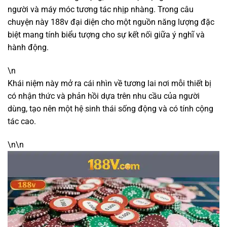
người và máy móc tương tác nhịp nhàng. Trong câu
chuyện này 188v đại diện cho một nguồn năng lượng đặc
biệt mang tính biểu tượng cho sự kết nối giữa ý nghĩ và
hành động.
\n
Khái niệm này mở ra cái nhìn về tương lai nơi mỗi thiết bị
có nhận thức và phản hồi dựa trên nhu cầu của người
dùng, tạo nên một hệ sinh thái sống động và có tính cộng
tác cao.
\n\n