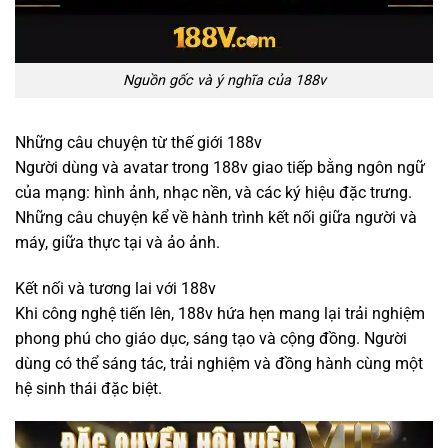
Nguồn gốc và ý nghĩa của 188v
Những câu chuyện từ thế giới 188v
Người dùng và avatar trong 188v giao tiếp bằng ngôn ngữ
của mạng: hình ảnh, nhạc nền, và các ký hiệu đặc trưng.
Những câu chuyện kể về hành trình kết nối giữa người và
máy, giữa thực tại và ảo ảnh.
Kết nối và tương lai với 188v
Khi công nghệ tiến lên, 188v hứa hẹn mang lại trải nghiệm
phong phú cho giáo dục, sáng tạo và cộng đồng. Người
dùng có thể sáng tác, trải nghiệm và đồng hành cùng một
hệ sinh thái đặc biệt.