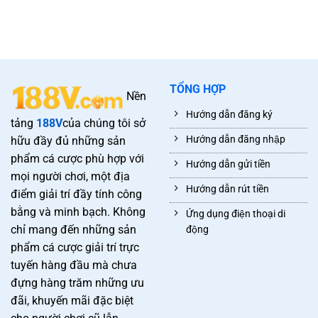
TỔNG HỢP
Nền
Hướng dẫn đăng ký
tảng
188V
của chúng tôi sở
Hướng dẫn đăng nhập
hữu đầy đủ những sản
phẩm cá cược phù hợp với
Hướng dẫn gửi tiền
mọi người chơi, một địa
Hướng dẫn rút tiền
điểm giải trí đầy tính công
bằng và minh bạch. Không
Ứng dụng điện thoại di
chỉ mang đến những sản
động
phẩm cá cược giải trí trực
tuyến hàng đầu mà chưa
đựng hàng trăm những ưu
đãi, khuyến mãi đặc biệt