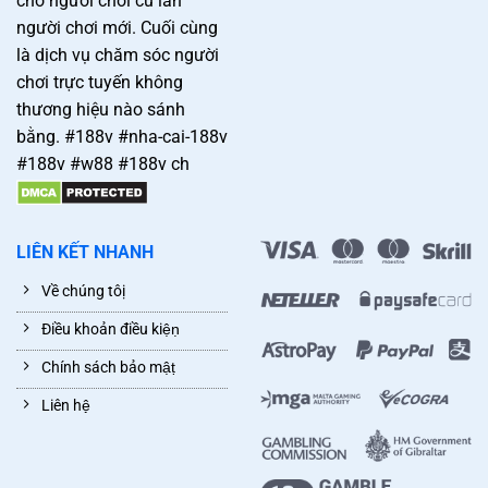
cho người chơi cũ lẫn
người chơi mới. Cuối cùng
là dịch vụ chăm sóc người
chơi trực tuyến không
thương hiệu nào sánh
bằng. #188v #nha-cai-188v
#188v #w88 #188v ch
LIÊN KẾT NHANH
Về chúng tôị
Điều khoản điều kiệṇ
Chính sách bảo mậṭ
Liên hệ̣