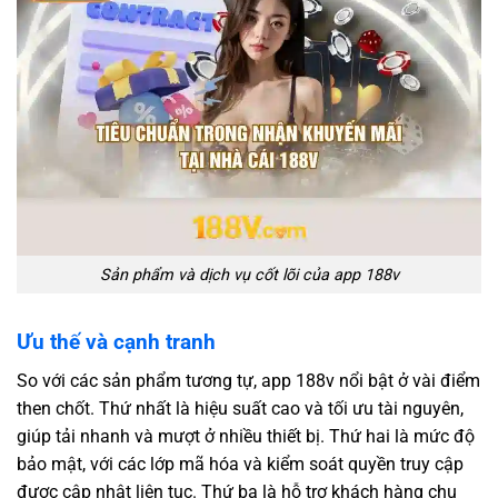
Sản phẩm và dịch vụ cốt lõi của app 188v
Ưu thế và cạnh tranh
So với các sản phẩm tương tự, app 188v nổi bật ở vài điểm
then chốt. Thứ nhất là hiệu suất cao và tối ưu tài nguyên,
giúp tải nhanh và mượt ở nhiều thiết bị. Thứ hai là mức độ
bảo mật, với các lớp mã hóa và kiểm soát quyền truy cập
được cập nhật liên tục. Thứ ba là hỗ trợ khách hàng chu