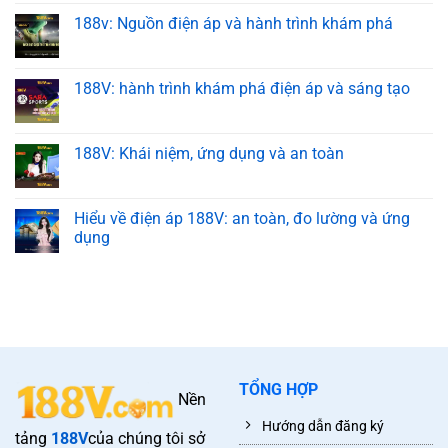
188v: Nguồn điện áp và hành trình khám phá
188V: hành trình khám phá điện áp và sáng tạo
188V: Khái niệm, ứng dụng và an toàn
Hiểu về điện áp 188V: an toàn, đo lường và ứng
dụng
TỔNG HỢP
Nền
Hướng dẫn đăng ký
tảng
188V
của chúng tôi sở