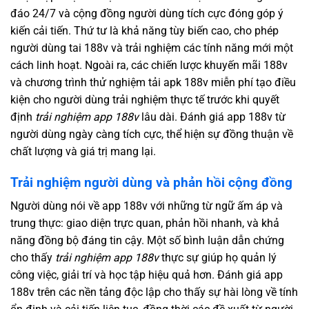
đáo 24/7 và cộng đồng người dùng tích cực đóng góp ý
kiến cải tiến. Thứ tư là khả năng tùy biến cao, cho phép
người dùng tai 188v và trải nghiệm các tính năng mới một
cách linh hoạt. Ngoài ra, các chiến lược khuyến mãi 188v
và chương trình thử nghiệm tải apk 188v miễn phí tạo điều
kiện cho người dùng trải nghiệm thực tế trước khi quyết
định
trải nghiệm app 188v
lâu dài. Đánh giá app 188v từ
người dùng ngày càng tích cực, thể hiện sự đồng thuận về
chất lượng và giá trị mang lại.
Trải nghiệm người dùng và phản hồi cộng đồng
Người dùng nói về app 188v với những từ ngữ ấm áp và
trung thực: giao diện trực quan, phản hồi nhanh, và khả
năng đồng bộ đáng tin cậy. Một số bình luận dẫn chứng
cho thấy
trải nghiệm app 188v
thực sự giúp họ quản lý
công việc, giải trí và học tập hiệu quả hơn. Đánh giá app
188v trên các nền tảng độc lập cho thấy sự hài lòng về tính