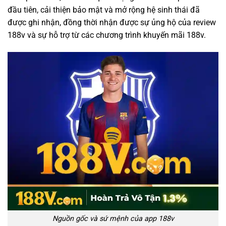
đầu tiên, cải thiện bảo mật và mở rộng hệ sinh thái đã
được ghi nhận, đồng thời nhận được sự ủng hộ của review
188v và sự hỗ trợ từ các chương trình khuyến mãi 188v.
Nguồn gốc và sứ mệnh của app 188v