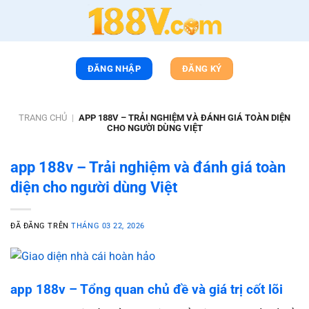
Chuyển
đến
nội
dung
ĐĂNG NHẬP
ĐĂNG KÝ
TRANG CHỦ
|
APP 188V – TRẢI NGHIỆM VÀ ĐÁNH GIÁ TOÀN DIỆN
CHO NGƯỜI DÙNG VIỆT
app 188v – Trải nghiệm và đánh giá toàn
diện cho người dùng Việt
ĐÃ ĐĂNG TRÊN
THÁNG 03 22, 2026
app 188v – Tổng quan chủ đề và giá trị cốt lõi