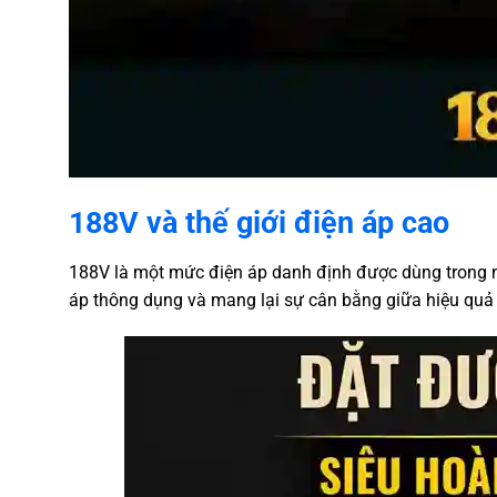
188V và thế giới điện áp cao
188V là một mức điện áp danh định được dùng trong nh
áp thông dụng và mang lại sự cân bằng giữa hiệu quả