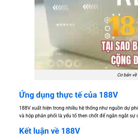
Cơ bản về
Ứng dụng thực tế của 188V
188V xuất hiện trong nhiều hệ thống như nguồn dự phòng
và hộp phân phối là yếu tố then chốt để ngăn ngắt sự 
Kết luận về 188V