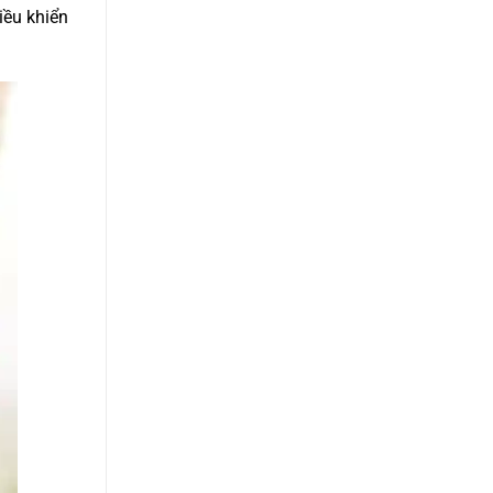
iều khiển