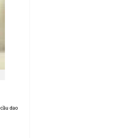
, cầu dao