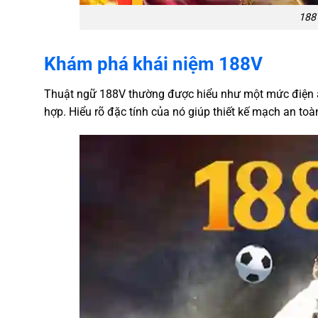
188V
Khám phá khái niệm 188V
Thuật ngữ 188V thường được hiểu như một mức điện á
hợp. Hiểu rõ đặc tính của nó giúp thiết kế mạch an toà