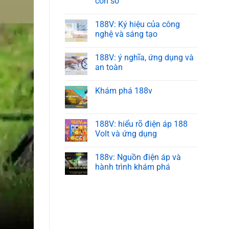
con số
188V: Ký hiệu của công
nghệ và sáng tạo
188V: ý nghĩa, ứng dụng và
an toàn
Khám phá 188v
188V: hiểu rõ điện áp 188
Volt và ứng dụng
188v: Nguồn điện áp và
hành trình khám phá