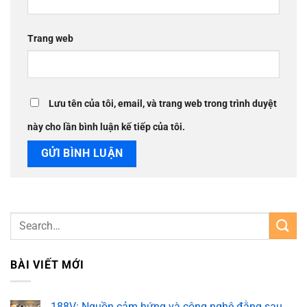
Trang web
Lưu tên của tôi, email, và trang web trong trình duyệt
này cho lần bình luận kế tiếp của tôi.
BÀI VIẾT MỚI
188V: Nguồn cảm hứng và công nghệ đằng sau