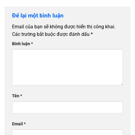
Để lại một bình luận
Email của bạn sẽ không được hiển thị công khai.
Các trường bắt buộc được đánh dấu
*
Bình luận
*
Tên
*
Email
*