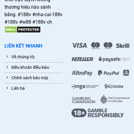
thương hiệu nào sánh
bằng. #188v #nha-cai-188v
#188v #w88 #188v ch
LIÊN KẾT NHANH
Về chúng tôị
Điều khoản điều kiệṇ
Chính sách bảo mậṭ
Liên hệ̣