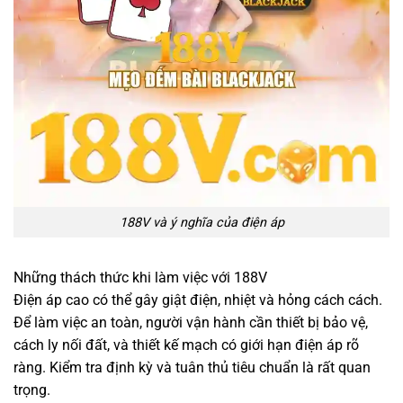
188V và ý nghĩa của điện áp
Những thách thức khi làm việc với 188V
Điện áp cao có thể gây giật điện, nhiệt và hỏng cách cách.
Để làm việc an toàn, người vận hành cần thiết bị bảo vệ,
cách ly nối đất, và thiết kế mạch có giới hạn điện áp rõ
ràng. Kiểm tra định kỳ và tuân thủ tiêu chuẩn là rất quan
trọng.