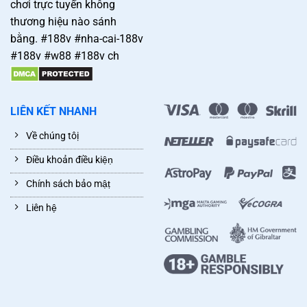
chơi trực tuyến không
thương hiệu nào sánh
bằng. #188v #nha-cai-188v
#188v #w88 #188v ch
LIÊN KẾT NHANH
Về chúng tôị
Điều khoản điều kiệṇ
Chính sách bảo mậṭ
Liên hệ̣