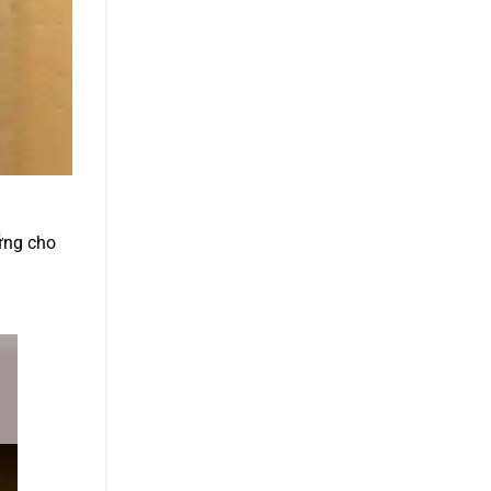
vững cho