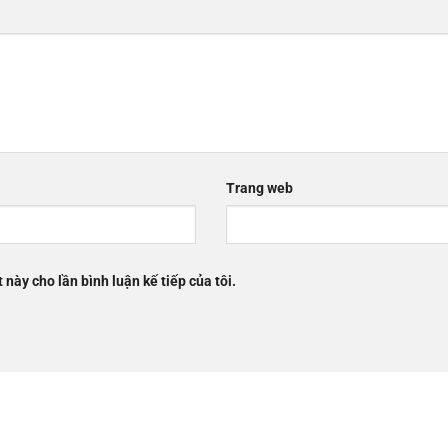
Trang web
 này cho lần bình luận kế tiếp của tôi.