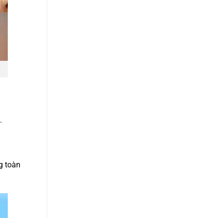
.
g toàn