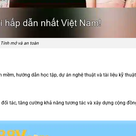
Tính mở và an toàn
mềm, hướng dẫn học tập, dự án nghệ thuật và tài liệu kỹ thuật
 đối tác, tăng cường khả năng tương tác và xây dựng cộng đồn