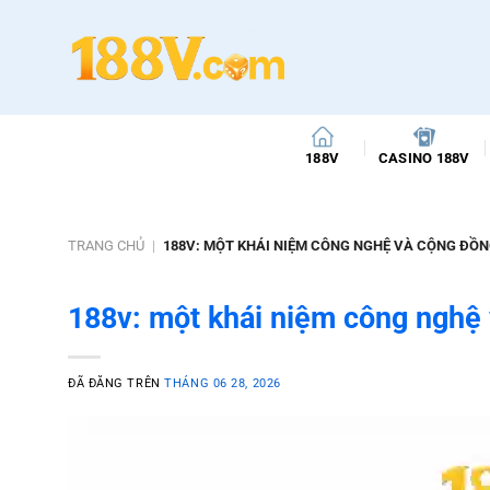
Chuyển
đến
nội
dung
188V
CASINO 188V
TRANG CHỦ
|
188V: MỘT KHÁI NIỆM CÔNG NGHỆ VÀ CỘNG ĐỒ
188v: một khái niệm công nghệ
ĐÃ ĐĂNG TRÊN
THÁNG 06 28, 2026