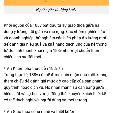
Nguồn gốc và động lực\n
Khởi nguồn của 188v bắt đầu từ sự giao thoa giữa hai
dòng ý tưởng: tối giản và mở rộng. Các nhóm nghiên cứu
và doanh nghiệp thử nghiệm các biện pháp đo lường mới
để đánh giá hiệu quả và khả năng thích ứng của hệ thống,
từ đó hình thành khái niệm 188v như một chuẩn tham
chiếu cho sự đổi mới.
\n\n
Khám phá thực tiễn 188v
\n
Trong thực tế, 188v có thể được nhìn nhận như một khung
tham chiếu để đánh giá mức độ cao cấp của sản phẩm,
quy trình hoặc dịch vụ. Nó nhấn mạnh sự cân bằng giữa
hiệu suất và sự bền vững, đồng thời khuyến khích thiết kế
có thể thích nghi với người dùng và môi trường.
\n\n
Giao thoa công nghệ và thiết kế
\n