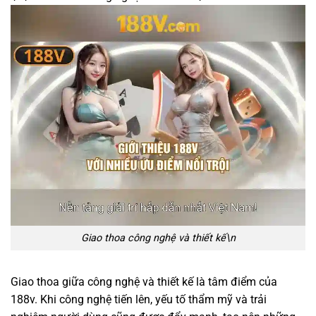
Giao thoa công nghệ và thiết kế\n
Giao thoa giữa công nghệ và thiết kế là tâm điểm của
188v. Khi công nghệ tiến lên, yếu tố thẩm mỹ và trải