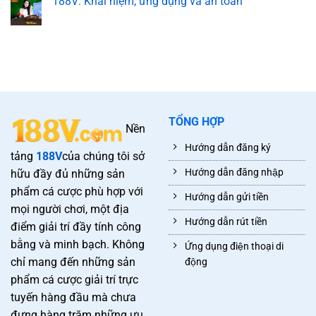
188V: Khái niệm, ứng dụng và an toàn
TỔNG HỢP
Nền
Hướng dẫn đăng ký
tảng
188V
của chúng tôi sở
Hướng dẫn đăng nhập
hữu đầy đủ những sản
phẩm cá cược phù hợp với
Hướng dẫn gửi tiền
mọi người chơi, một địa
Hướng dẫn rút tiền
điểm giải trí đầy tính công
bằng và minh bạch. Không
Ứng dụng điện thoại di
chỉ mang đến những sản
động
phẩm cá cược giải trí trực
tuyến hàng đầu mà chưa
đựng hàng trăm những ưu