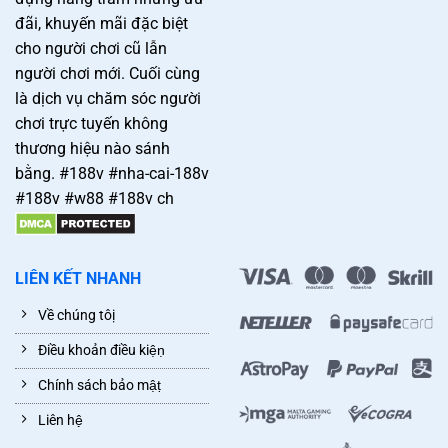
đãi, khuyến mãi đặc biệt
cho người chơi cũ lẫn
người chơi mới. Cuối cùng
là dịch vụ chăm sóc người
chơi trực tuyến không
thương hiệu nào sánh
bằng. #188v #nha-cai-188v
#188v #w88 #188v ch
LIÊN KẾT NHANH
Về chúng tôị
Điều khoản điều kiệṇ
Chính sách bảo mậṭ
Liên hệ̣