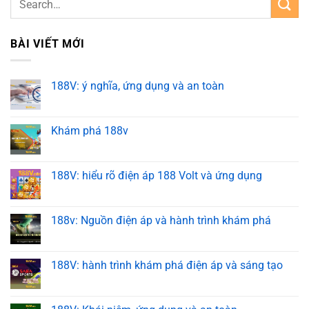
BÀI VIẾT MỚI
188V: ý nghĩa, ứng dụng và an toàn
Khám phá 188v
188V: hiểu rõ điện áp 188 Volt và ứng dụng
188v: Nguồn điện áp và hành trình khám phá
188V: hành trình khám phá điện áp và sáng tạo