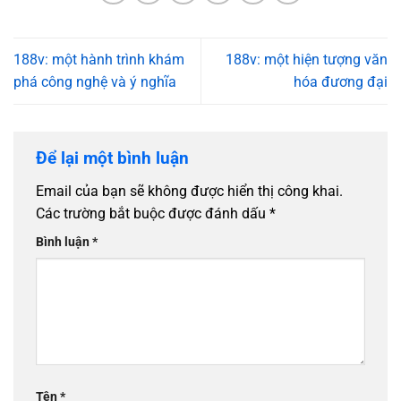
188v: một hành trình khám
188v: một hiện tượng văn
phá công nghệ và ý nghĩa
hóa đương đại
Để lại một bình luận
Email của bạn sẽ không được hiển thị công khai.
Các trường bắt buộc được đánh dấu
*
Bình luận
*
Tên
*