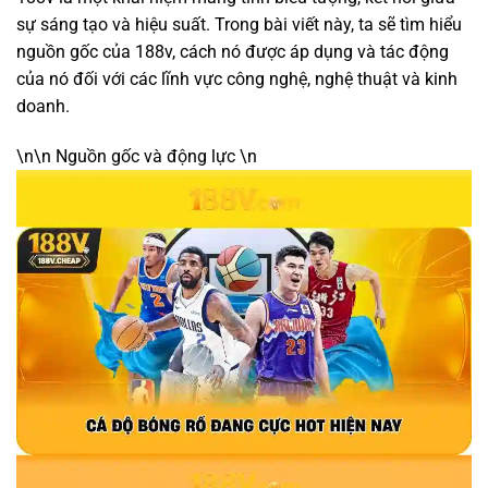
sự sáng tạo và hiệu suất. Trong bài viết này, ta sẽ tìm hiểu
nguồn gốc của 188v, cách nó được áp dụng và tác động
của nó đối với các lĩnh vực công nghệ, nghệ thuật và kinh
doanh.
\n\n
Nguồn gốc và động lực
\n