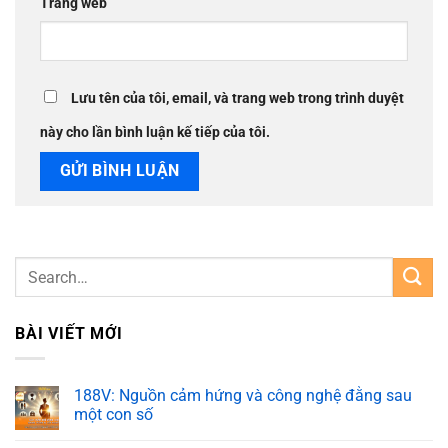
Trang web
Lưu tên của tôi, email, và trang web trong trình duyệt
này cho lần bình luận kế tiếp của tôi.
BÀI VIẾT MỚI
188V: Nguồn cảm hứng và công nghệ đằng sau
một con số