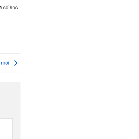
ơi số học
g mới