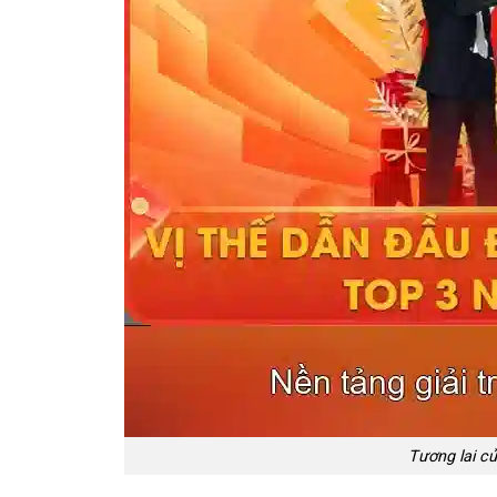
Tương lai c