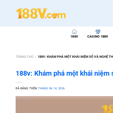
Chuyển
đến
nội
dung
188V
CASINO 188V
TRANG CHỦ
|
188V: KHÁM PHÁ MỘT KHÁI NIỆM SỐ VÀ NGHỆ T
188v: Khám phá một khái niệm s
ĐÃ ĐĂNG TRÊN
THÁNG 06 14, 2026