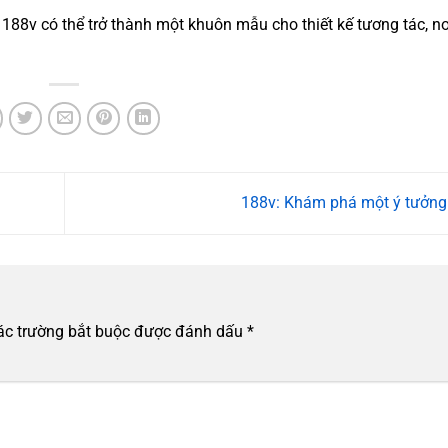
, 188v có thể trở thành một khuôn mẫu cho thiết kế tương tác, n
188v: Khám phá một ý tưởn
ác trường bắt buộc được đánh dấu
*