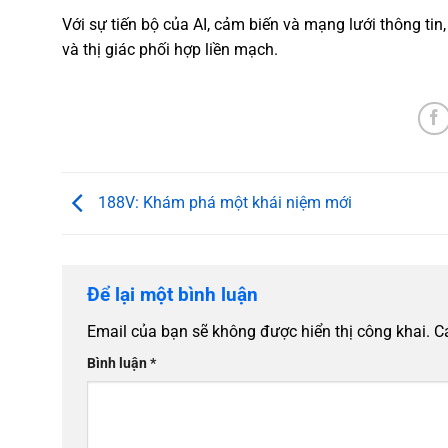
Với sự tiến bộ của AI, cảm biến và mạng lưới thông tin
và thị giác phối hợp liền mạch.
188V: Khám phá một khái niệm mới
Để lại một bình luận
Email của bạn sẽ không được hiển thị công khai.
C
Bình luận
*