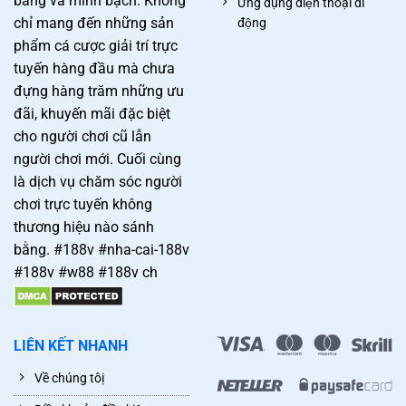
bằng và minh bạch. Không
Ứng dụng điện thoại di
chỉ mang đến những sản
động
phẩm cá cược giải trí trực
tuyến hàng đầu mà chưa
đựng hàng trăm những ưu
đãi, khuyến mãi đặc biệt
cho người chơi cũ lẫn
người chơi mới. Cuối cùng
là dịch vụ chăm sóc người
chơi trực tuyến không
thương hiệu nào sánh
bằng. #188v #nha-cai-188v
#188v #w88 #188v ch
LIÊN KẾT NHANH
Về chúng tôị