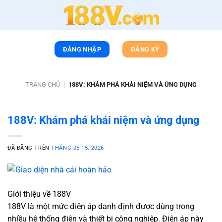
Chuyển
đến
nội
dung
ĐĂNG NHẬP
ĐĂNG KÝ
TRANG CHỦ
|
188V: KHÁM PHÁ KHÁI NIỆM VÀ ỨNG DỤNG
188V: Khám phá khái niệm và ứng dụng
ĐÃ ĐĂNG TRÊN
THÁNG 05 15, 2026
Giới thiệu về 188V
188V là một mức điện áp danh định được dùng trong
nhiều hệ thống điện và thiết bị công nghiệp. Điện áp này