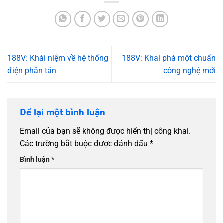
188V: Khái niệm về hệ thống
188V: Khai phá một chuẩn
điện phân tán
công nghệ mới
Để lại một bình luận
Email của bạn sẽ không được hiển thị công khai.
Các trường bắt buộc được đánh dấu
*
Bình luận
*