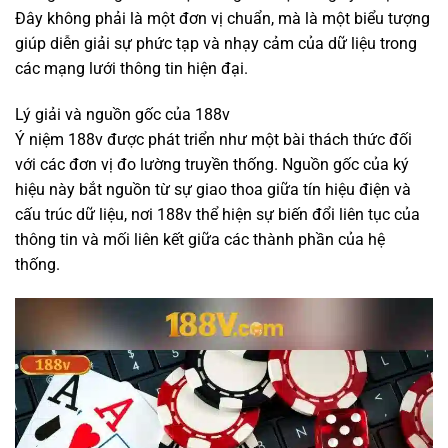
Đây không phải là một đơn vị chuẩn, mà là một biểu tượng
giúp diễn giải sự phức tạp và nhạy cảm của dữ liệu trong
các mạng lưới thông tin hiện đại.
Lý giải và nguồn gốc của 188v
Ý niệm 188v được phát triển như một bài thách thức đối
với các đơn vị đo lường truyền thống. Nguồn gốc của ký
hiệu này bắt nguồn từ sự giao thoa giữa tín hiệu điện và
cấu trúc dữ liệu, nơi 188v thể hiện sự biến đổi liên tục của
thông tin và mối liên kết giữa các thành phần của hệ
thống.