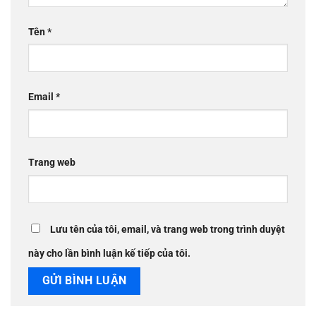
Tên
*
Email
*
Trang web
Lưu tên của tôi, email, và trang web trong trình duyệt
này cho lần bình luận kế tiếp của tôi.