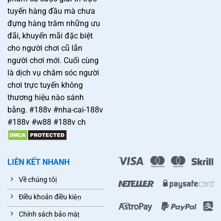
tuyến hàng đầu mà chưa
đựng hàng trăm những ưu
đãi, khuyến mãi đặc biệt
cho người chơi cũ lẫn
người chơi mới. Cuối cùng
là dịch vụ chăm sóc người
chơi trực tuyến không
thương hiệu nào sánh
bằng. #188v #nha-cai-188v
#188v #w88 #188v ch
LIÊN KẾT NHANH
Về chúng tôị
Điều khoản điều kiệṇ
Chính sách bảo mậṭ