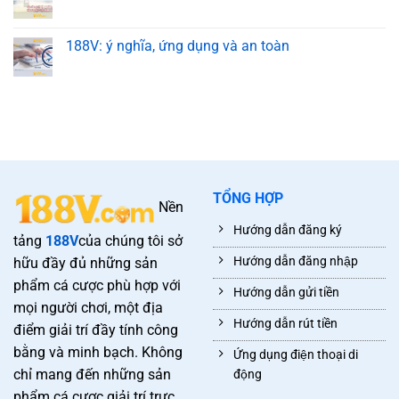
188V: ý nghĩa, ứng dụng và an toàn
TỔNG HỢP
Nền
Hướng dẫn đăng ký
tảng
188V
của chúng tôi sở
Hướng dẫn đăng nhập
hữu đầy đủ những sản
phẩm cá cược phù hợp với
Hướng dẫn gửi tiền
mọi người chơi, một địa
Hướng dẫn rút tiền
điểm giải trí đầy tính công
bằng và minh bạch. Không
Ứng dụng điện thoại di
chỉ mang đến những sản
động
phẩm cá cược giải trí trực