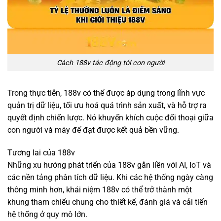
Cách 188v tác động tới con người
Trong thực tiễn, 188v có thể được áp dụng trong lĩnh vực
quản trị dữ liệu, tối ưu hoá quá trình sản xuất, và hỗ trợ ra
quyết định chiến lược. Nó khuyến khích cuộc đối thoại giữa
con người và máy để đạt được kết quả bền vững.
Tương lai của 188v
Những xu hướng phát triển của 188v gắn liền với AI, IoT và
các nền tảng phân tích dữ liệu. Khi các hệ thống ngày càng
thông minh hơn, khái niệm 188v có thể trở thành một
khung tham chiếu chung cho thiết kế, đánh giá và cải tiến
hệ thống ở quy mô lớn.