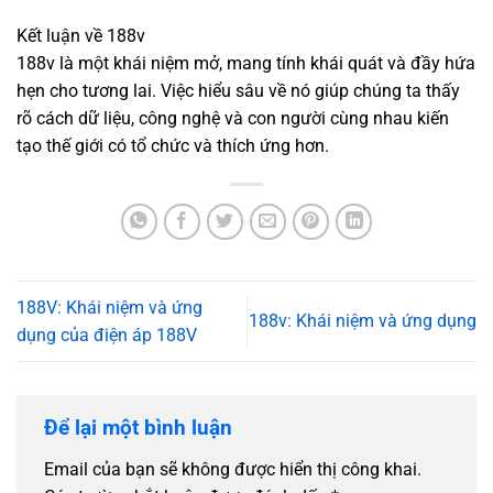
Kết luận về 188v
188v là một khái niệm mở, mang tính khái quát và đầy hứa
hẹn cho tương lai. Việc hiểu sâu về nó giúp chúng ta thấy
rõ cách dữ liệu, công nghệ và con người cùng nhau kiến
tạo thế giới có tổ chức và thích ứng hơn.
188V: Khái niệm và ứng
188v: Khái niệm và ứng dụng
dụng của điện áp 188V
Để lại một bình luận
Email của bạn sẽ không được hiển thị công khai.