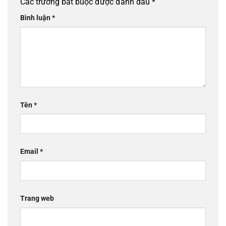
Các trường bắt buộc được đánh dấu
*
Bình luận
*
Tên
*
Email
*
Trang web