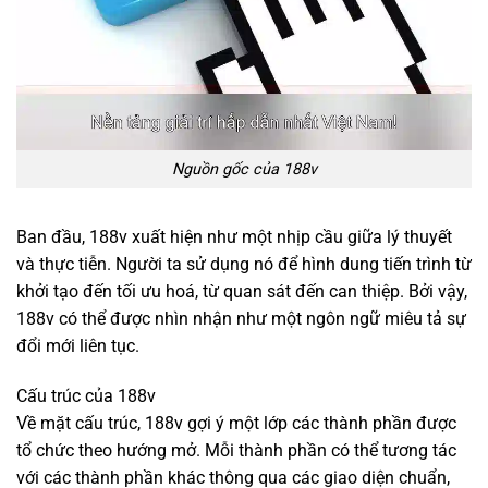
Nguồn gốc của 188v
Ban đầu, 188v xuất hiện như một nhịp cầu giữa lý thuyết
và thực tiễn. Người ta sử dụng nó để hình dung tiến trình từ
khởi tạo đến tối ưu hoá, từ quan sát đến can thiệp. Bởi vậy,
188v có thể được nhìn nhận như một ngôn ngữ miêu tả sự
đổi mới liên tục.
Cấu trúc của 188v
Về mặt cấu trúc, 188v gợi ý một lớp các thành phần được
tổ chức theo hướng mở. Mỗi thành phần có thể tương tác
với các thành phần khác thông qua các giao diện chuẩn,