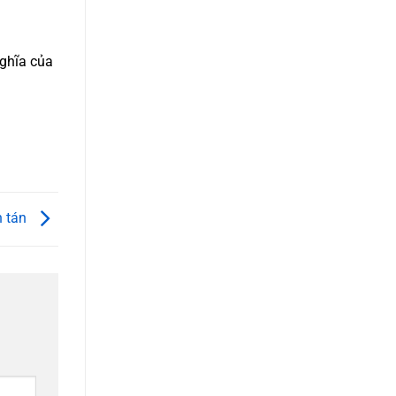
nghĩa của
n tán