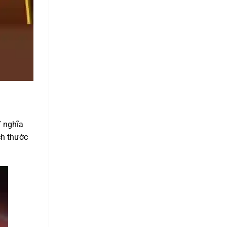
Ý nghĩa
ch thước