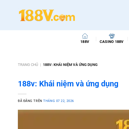
Chuyển
đến
nội
dung
188V
CASINO 188V
TRANG CHỦ
|
188V: KHÁI NIỆM VÀ ỨNG DỤNG
188v: Khái niệm và ứng dụng
ĐÃ ĐĂNG TRÊN
THÁNG 07 22, 2026