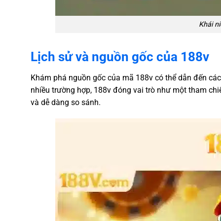
Khái n
Lịch sử và nguồn gốc của 188v
Khám phá nguồn gốc của mã 188v có thể dẫn đến các 
nhiều trường hợp, 188v đóng vai trò như một tham chi
và dễ dàng so sánh.