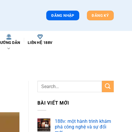
ĐĂNG NHẬP
ĐĂNG KÝ
ƯỚNG DẪN
LIÊN HỆ 188V
BÀI VIẾT MỚI
188v: một hành trình khám
phá công nghệ và sự đổi