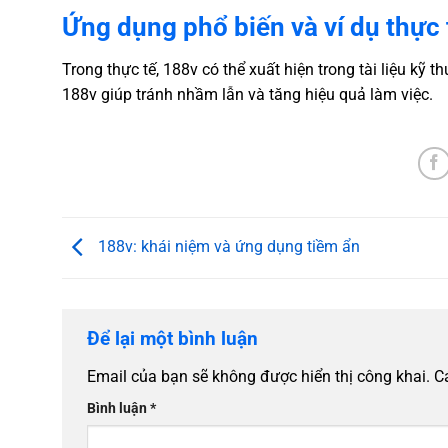
Ứng dụng phổ biến và ví dụ thực 
Trong thực tế, 188v có thể xuất hiện trong tài liệu kỹ t
188v giúp tránh nhầm lẫn và tăng hiệu quả làm việc.
188v: khái niệm và ứng dụng tiềm ẩn
Để lại một bình luận
Email của bạn sẽ không được hiển thị công khai.
C
Bình luận
*