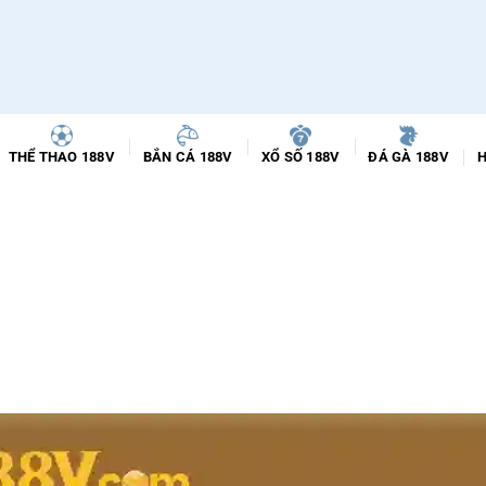
THỂ THAO 188V
BẮN CÁ 188V
XỔ SỐ 188V
ĐÁ GÀ 188V
H