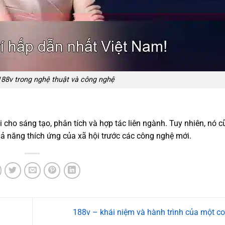
88v trong nghệ thuật và công nghệ
 cho sáng tạo, phân tích và hợp tác liên ngành. Tuy nhiên, nó c
khả năng thích ứng của xã hội trước các công nghệ mới.
188v – khái niệm và hành trình của một c