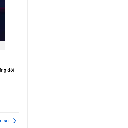
ũng đòi
on số