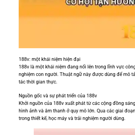
188v: một khái niệm hiện đại
188v là một khái niệm đang nổi lên trong lĩnh vực công
nghiệm con người. Thuật ngữ này được dùng để mô tả 
tác thời gian thực.
Nguồn gốc và sự phát triển của 188v
Khởi nguồn của 188v xuất phát từ các cộng đồng sáng 
hình ảnh và âm thanh ở quy mô lớn. Qua các giai đoạn
trong thiết kế, học máy và trải nghiệm người dùng.