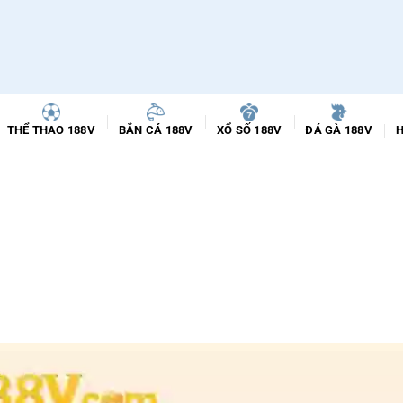
THỂ THAO 188V
BẮN CÁ 188V
XỔ SỐ 188V
ĐÁ GÀ 188V
H