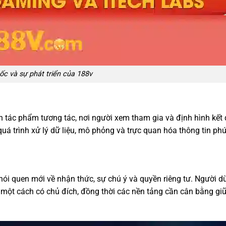
c và sự phát triển của 188v
h tác phẩm tương tác, nơi người xem tham gia và định hình kết
á trình xử lý dữ liệu, mô phỏng và trực quan hóa thông tin phứ
ói quen mới về nhận thức, sự chú ý và quyền riêng tư. Người d
n một cách có chủ đích, đồng thời các nền tảng cần cân bằng gi