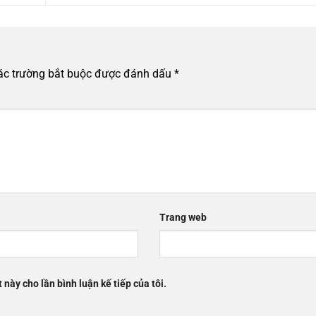
ác trường bắt buộc được đánh dấu
*
Trang web
 này cho lần bình luận kế tiếp của tôi.