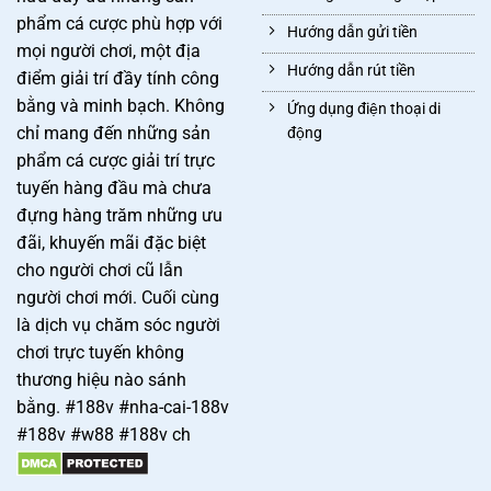
phẩm cá cược phù hợp với
Hướng dẫn gửi tiền
mọi người chơi, một địa
Hướng dẫn rút tiền
điểm giải trí đầy tính công
bằng và minh bạch. Không
Ứng dụng điện thoại di
chỉ mang đến những sản
động
phẩm cá cược giải trí trực
tuyến hàng đầu mà chưa
đựng hàng trăm những ưu
đãi, khuyến mãi đặc biệt
cho người chơi cũ lẫn
người chơi mới. Cuối cùng
là dịch vụ chăm sóc người
chơi trực tuyến không
thương hiệu nào sánh
bằng. #188v #nha-cai-188v
#188v #w88 #188v ch