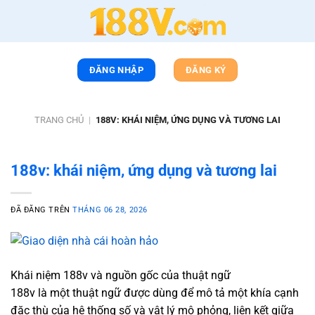
Chuyển
đến
nội
dung
ĐĂNG NHẬP
ĐĂNG KÝ
TRANG CHỦ
|
188V: KHÁI NIỆM, ỨNG DỤNG VÀ TƯƠNG LAI
188v: khái niệm, ứng dụng và tương lai
ĐÃ ĐĂNG TRÊN
THÁNG 06 28, 2026
Khái niệm 188v và nguồn gốc của thuật ngữ
188v là một thuật ngữ được dùng để mô tả một khía cạnh
đặc thù của hệ thống số và vật lý mô phỏng, liên kết giữa