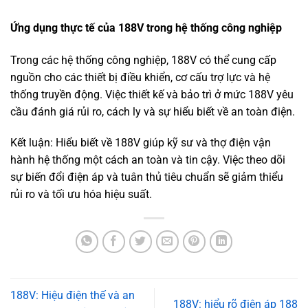
Ứng dụng thực tế của 188V trong hệ thống công nghiệp
Trong các hệ thống công nghiệp, 188V có thể cung cấp
nguồn cho các thiết bị điều khiển, cơ cấu trợ lực và hệ
thống truyền động. Việc thiết kế và bảo trì ở mức 188V yêu
cầu đánh giá rủi ro, cách ly và sự hiểu biết về an toàn điện.
Kết luận: Hiểu biết về 188V giúp kỹ sư và thợ điện vận
hành hệ thống một cách an toàn và tin cậy. Việc theo dõi
sự biến đổi điện áp và tuân thủ tiêu chuẩn sẽ giảm thiểu
rủi ro và tối ưu hóa hiệu suất.
188V: Hiệu điện thế và an
188V: hiểu rõ điện áp 188