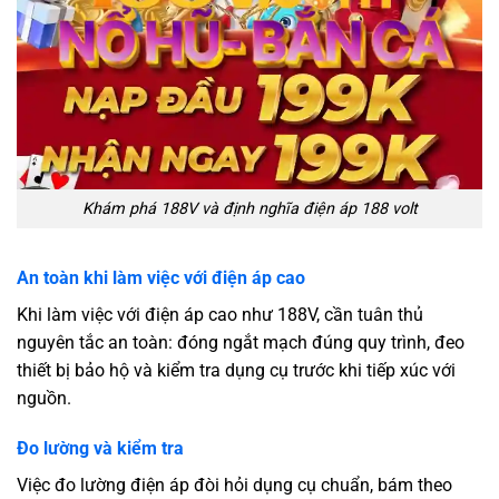
Khám phá 188V và định nghĩa điện áp 188 volt
An toàn khi làm việc với điện áp cao
Khi làm việc với điện áp cao như 188V, cần tuân thủ
nguyên tắc an toàn: đóng ngắt mạch đúng quy trình, đeo
thiết bị bảo hộ và kiểm tra dụng cụ trước khi tiếp xúc với
nguồn.
Đo lường và kiểm tra
Việc đo lường điện áp đòi hỏi dụng cụ chuẩn, bám theo