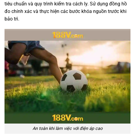
tiêu chuẩn và quy trình kiểm tra cách ly. Sử dụng đồng hồ
đo chính xác và thực hiện các bước khóa nguồn trước khi
bảo trì.
An toàn khi làm việc với điện áp cao