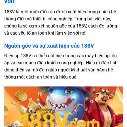
volt
188V là một mức điện áp được xuất hiện trong nhiều hệ
thống điện và thiết bị công nghiệp. Trong bài viết này,
chúng ta sẽ xem xét nguồn gốc của 188V, cách đo lường
và các yếu tố an toàn khi làm việc với nó.
Nguồn gốc và sự xuất hiện của 188V
Điện áp 188V có thể xuất hiện trong các máy biến áp, ổn
áp và các mạch điều khiển công nghiệp. Hiểu rõ đặc tính
dòng điện và mô-đun giúp người kỹ thuật vận hành hệ
thống một cách an toàn và hiệu quả.