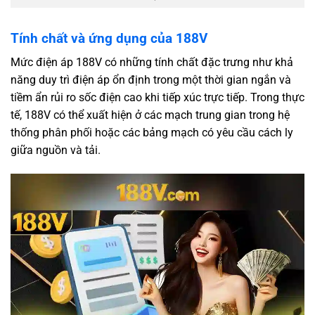
Tính chất và ứng dụng của 188V
Mức điện áp 188V có những tính chất đặc trưng như khả
năng duy trì điện áp ổn định trong một thời gian ngắn và
tiềm ẩn rủi ro sốc điện cao khi tiếp xúc trực tiếp. Trong thực
tế, 188V có thể xuất hiện ở các mạch trung gian trong hệ
thống phân phối hoặc các bảng mạch có yêu cầu cách ly
giữa nguồn và tải.