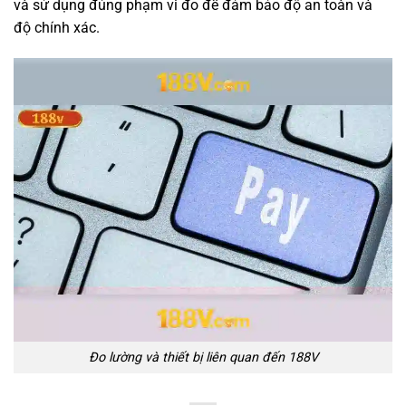
và sử dụng đúng phạm vi đo để đảm bảo độ an toàn và
độ chính xác.
Đo lường và thiết bị liên quan đến 188V