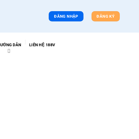
ĐĂNG NHẬP
ĐĂNG KÝ
ƯỚNG DẪN
LIÊN HỆ 188V
BÀI VIẾT MỚI
188V: ý nghĩa, ứng dụng và
an toàn