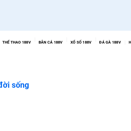
THỂ THAO 188V
BẮN CÁ 188V
XỔ SỐ 188V
ĐÁ GÀ 188V
H
đời sống